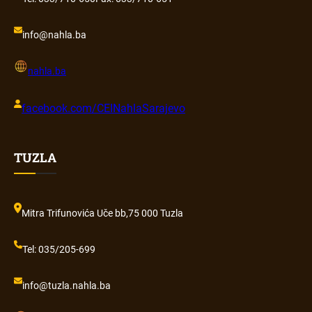
info@nahla.ba
nahla.ba
facebook.com/CEINahlaSarajevo
TUZLA
Mitra Trifunovića Uče bb,
75 000 Tuzla
Tel: 035/205-699
info@tuzla.nahla.ba