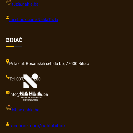
tuzla.nahla.ba
facebook.com/NahlaTuzla
BIHAĆ
Prilaz ul. Bosanskih šehida bb, 77000 Bihać
Tel: 037/352-200
info@bihać.nahla.ba
bihac.nahla.ba
facebook.com/nahlabihac