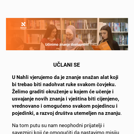
UČLANI SE
U Nahli vjerujemo da je znanje snažan alat koji
bi trebao biti nadohvat ruke svakom čovjeku.
Želimo graditi okruženje u kojem će učenje i
usvajanje novih znanja i vještina biti cijenjeno,
vrednovano i omogućeno svakom pojedincu i
pojedinki, a razvoj društva utemeljen na znanju
.
Na tom putu su nam neophodni prijatelji i
saveznici koji će omogućiti da nastavimo misiju